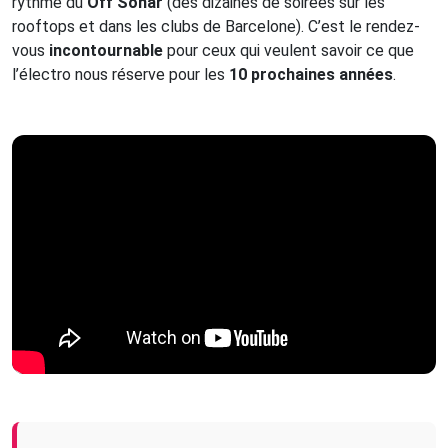
rythme du
Off Sónar
(des dizaines de soirées sur les
rooftops et dans les clubs de Barcelone). C’est le rendez-
vous
incontournable
pour ceux qui veulent savoir ce que
l’électro nous réserve pour les
10 prochaines années
.